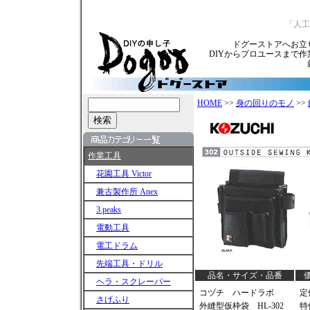
「人工
ドグーストアへお立
DIYからプロユースまで
HOME
>>
身の回りのモノ
>>
作業工具
花園工具 Victor
兼古製作所 Anex
3.peaks
電動工具
電工ドラム
先端工具・ドリル
品名・サイズ・品番
ヘラ・スクレーパー
コヅチ ハードラボ
定
さげふり
外縫型仮枠袋 HL-302
特