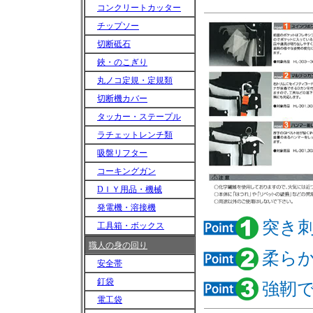
コンクリートカッター
チップソー
切断砥石
鋏・のこぎり
丸ノコ定規・定規類
切断機カバー
タッカー・ステープル
ラチェットレンチ類
吸盤リフター
コーキングガン
DＩＹ用品・機械
発電機・溶接機
突き
工具箱・ボックス
職人の身の回り
柔ら
安全帯
釘袋
強靭
電工袋