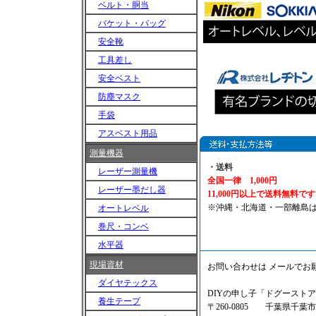
ベルト・胴当
バケット・バッグ
安全靴
工具差し
安全ベスト
防塵マスク
手袋
アスベスト用品
測量機器
・送料
レーザー測量機
全国一律 1,000円
レーザー墨だし器
11,000円以上で送料無料で
※沖縄・北海道・一部離島
オートレベル
巻尺・コンベ
水平器
現場資材
お問い合わせは
メール
でお
ダイヤテックス
DIYの申し子「ドグース
養生テープ
〒260-0805 千葉県千葉