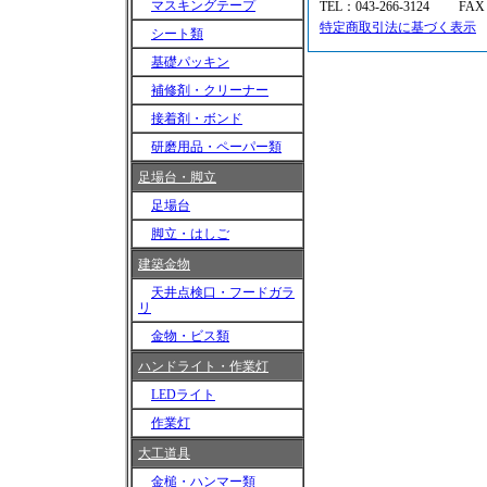
マスキングテープ
TEL：043-266-3124 FAX
特定商取引法に基づく表示
シート類
基礎パッキン
補修剤・クリーナー
接着剤・ボンド
研磨用品・ペーパー類
足場台・脚立
足場台
脚立・はしご
建築金物
天井点検口・フードガラ
リ
金物・ビス類
ハンドライト・作業灯
LEDライト
作業灯
大工道具
金槌・ハンマー類