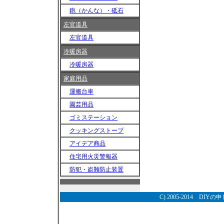
鉋（かんな）・砥石
左官道具
左官道具
冷暖房器
冷暖房器
家庭用品
運搬台車
園芸用品
ゴミステーション
クッキングストーブ
アイデア商品
住宅用火災警報器
防犯・盗難防止装置
C) 2005-2014
DIYの