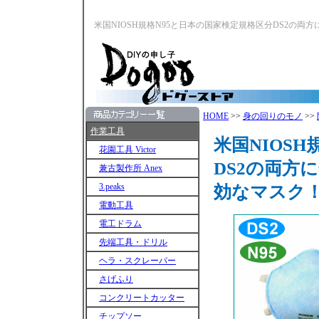
米国NIOSH規格N95と日本の国家検定規格区分DS2の両
ドグーストアへお立
DIYからプロユースまで
HOME
>>
身の回りのモノ
>>
作業工具
米国NIOS
花園工具 Victor
DS2の両方
兼古製作所 Anex
3.peaks
効なマスク
電動工具
電工ドラム
先端工具・ドリル
ヘラ・スクレーパー
さげふり
コンクリートカッター
チップソー