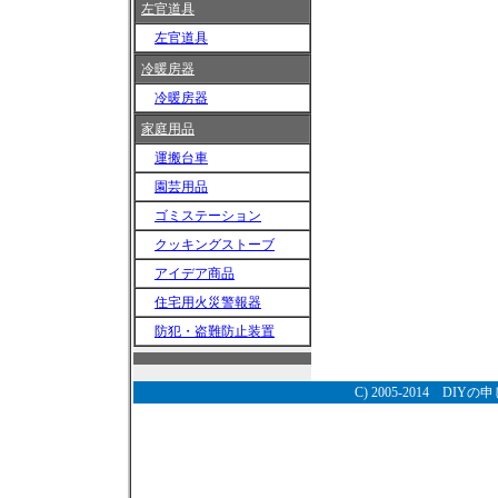
左官道具
左官道具
冷暖房器
冷暖房器
家庭用品
運搬台車
園芸用品
ゴミステーション
クッキングストーブ
アイデア商品
住宅用火災警報器
防犯・盗難防止装置
C) 2005-2014
DIYの