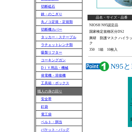
切断砥石
鋏・のこぎり
品名・サイズ・品番
丸ノコ定規・定規類
NIOSH N95認定品
切断機カバー
国家検定規格区分DS2
タッカー・ステープル
興研 防護マスク ハイラ
ク
ラチェットレンチ類
350 1箱 10枚入
吸盤リフター
コーキングガン
N95
DＩＹ用品・機械
発電機・溶接機
工具箱・ボックス
職人の身の回り
安全帯
釘袋
電工袋
ベルト・胴当
バケット・バッグ