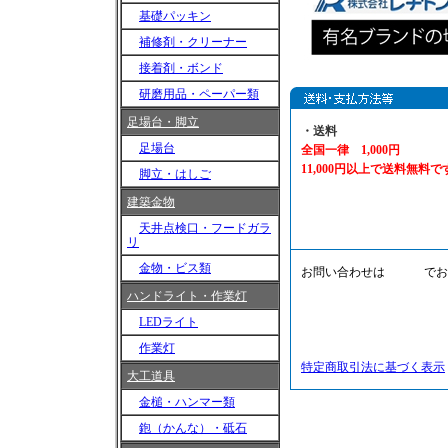
基礎パッキン
補修剤・クリーナー
接着剤・ボンド
研磨用品・ペーパー類
足場台・脚立
・送料
足場台
全国一律 1,000円
11,000円以上で送料無料で
脚立・はしご
※沖縄・北海道・一部離島
建築金物
天井点検口・フードガラ
リ
金物・ビス類
お問い合わせは
メール
でお
ハンドライト・作業灯
DIYの申し子「ドグース
LEDライト
〒260-0805 千葉県千
作業灯
TEL：043-266-3124 FA
特定商取引法に基づく表示
大工道具
金槌・ハンマー類
鉋（かんな）・砥石