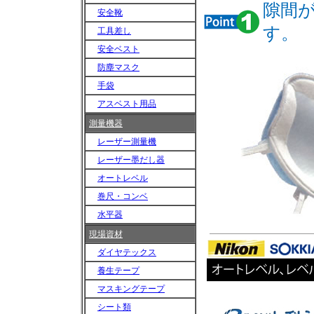
隙間
安全靴
す。
工具差し
安全ベスト
防塵マスク
手袋
アスベスト用品
測量機器
レーザー測量機
レーザー墨だし器
オートレベル
巻尺・コンベ
水平器
現場資材
ダイヤテックス
養生テープ
マスキングテープ
シート類