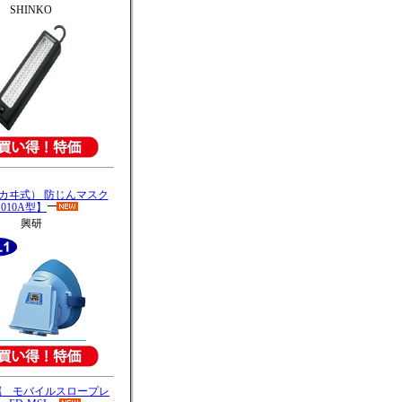
SHINKO
カヰ式）
防じんマスク
1010A型】
興研
属 モバイルスロープレ