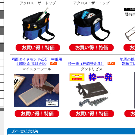
アクロス・ザ・トップ
アクロス・ザ・トップ
両面ダイヤモンド砥石 中砥用
地震の揺
#1000 ＆ 荒目 #400
枠一発（枠調整金具）
制振ブレ
マイスターツール
ダンドリビス