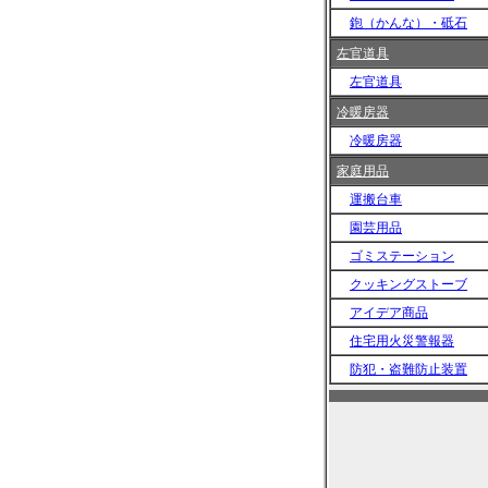
鉋（かんな）・砥石
左官道具
左官道具
冷暖房器
冷暖房器
家庭用品
運搬台車
園芸用品
ゴミステーション
クッキングストーブ
アイデア商品
住宅用火災警報器
防犯・盗難防止装置