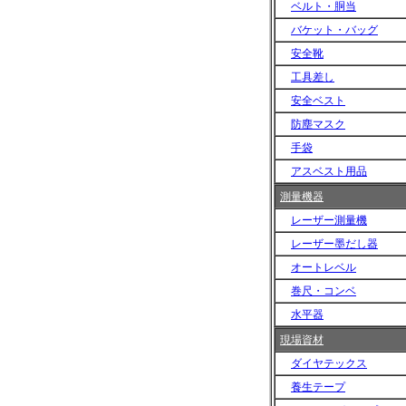
ベルト・胴当
バケット・バッグ
安全靴
工具差し
安全ベスト
防塵マスク
手袋
アスベスト用品
測量機器
レーザー測量機
レーザー墨だし器
オートレベル
巻尺・コンベ
水平器
現場資材
ダイヤテックス
養生テープ