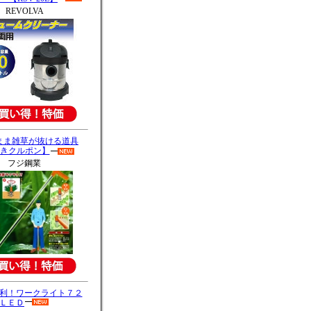
REVOLVA
まま雑草が抜ける道具
きクルポン】
フジ鋼業
利！ワークライト７２
ＬＥＤ