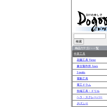
作業工具
花園工具 Victor
兼古製作所 Anex
3.peaks
電動工具
電工ドラム
先端工具・ドリル
ヘラ・スクレーパー
さげふり