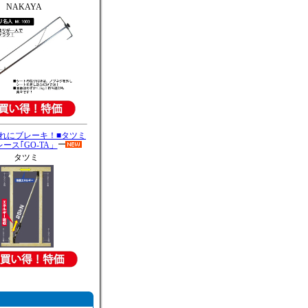
NAKAYA
れにブレーキ！■タツミ
ース｢GO-TA」
タツミ