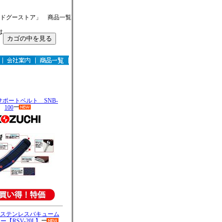
「ドグーストア」 商品一覧
は
。
。
サポートベルト SNB-
100
ステンレスバキューム
【RSV-20L】