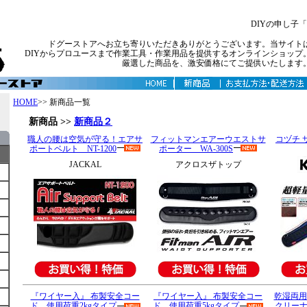
DIYの申し子
ドグーストアへお立ち寄りいただきありがとうございます。当サイト
DIYからプロユースまで作業工具・作業用品を提供するオンラインショップ
厳選した商品を、激安価格にてご提供いたします
HOME
>> 新商品一覧
新商品 >>
新商品２
職人の腰は空気が守る！
エアサ
フィットマンエアーウエストサ
コヅチ 
ポートベルト NT-1200
ポーター WA-300S
JACKAL
アクロスザトップ
『ワイヤー入』 布製安全コー
『ワイヤー入』 布製安全コー
乾湿両用
ド 使用荷重2kgタイプ
ド 使用荷重5kgタイプ
クリーナー