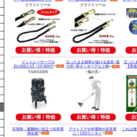
クラフトツール
クラフトツール
ドットレーザープロ
立ったまま雑草が抜ける道具<鬼
立った
【GORILLA】/ GP-9DOT
の爪>草ヌッキーアルミ柄
【草抜
YAMASHIN
<鬼の爪>
災害時・避難時に役立つ非常用
アウトドアや停電時の非常用
これは便
持出袋
に！
LEDランタン