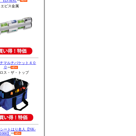
 ED-MSL
エビス金属
チマルチバケット４０
０
ロス・ザ・トップ
シートはり名人【NK-
1000】