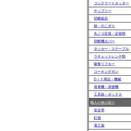
コンクリートカッター
チップソー
切断砥石
鋏・のこぎり
丸ノコ定規・定規類
切断機カバー
タッカー・ステープル
ラチェットレンチ類
吸盤リフター
コーキングガン
DＩＹ用品・機械
発電機・溶接機
工具箱・ボックス
職人の身の回り
安全帯
釘袋
電工袋