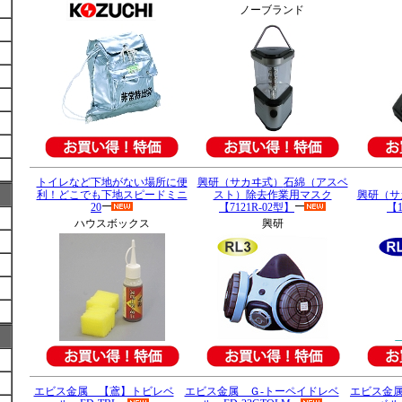
ノーブランド
トイレなど下地がない場所に便
興研（サカヰ式）
石綿（アスベ
利！どこでも下地スピードミニ
スト）除去作業用マスク
興研（サ
20
【7121R-02型】
【
ハウスボックス
興研
エビス金属 【鳶】トビレベ
エビス金属 Ｇ-トーペイドレベ
エビス金