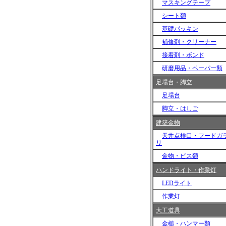
マスキングテープ
シート類
基礎パッキン
補修剤・クリーナー
接着剤・ボンド
研磨用品・ペーパー類
足場台・脚立
足場台
脚立・はしご
建築金物
天井点検口・フードガ
リ
金物・ビス類
ハンドライト・作業灯
LEDライト
作業灯
大工道具
金槌・ハンマー類