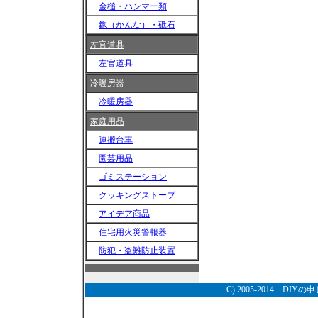
金槌・ハンマー類
鉋（かんな）・砥石
左官道具
左官道具
冷暖房器
冷暖房器
家庭用品
運搬台車
園芸用品
ゴミステーション
クッキングストーブ
アイデア商品
住宅用火災警報器
防犯・盗難防止装置
C) 2005-2014
DIYの