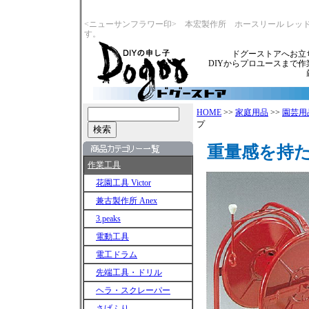
<ニューサンフラワー印> 本宏製作所 ホースリール レ
す。
ドグーストアへお立
DIYからプロユースまで
HOME
>>
家庭用品
>>
園芸用
プ
重量感を持
作業工具
花園工具 Victor
兼古製作所 Anex
3.peaks
電動工具
電工ドラム
先端工具・ドリル
ヘラ・スクレーパー
さげふり