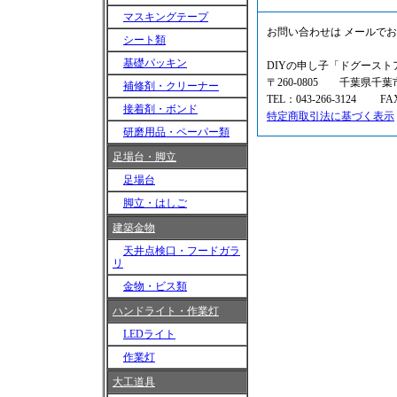
マスキングテープ
お問い合わせは
メール
でお
シート類
基礎パッキン
DIYの申し子「ドグース
〒260-0805 千葉県千
補修剤・クリーナー
TEL：043-266-3124 FA
接着剤・ボンド
特定商取引法に基づく表示
研磨用品・ペーパー類
足場台・脚立
足場台
脚立・はしご
建築金物
天井点検口・フードガラ
リ
金物・ビス類
ハンドライト・作業灯
LEDライト
作業灯
大工道具