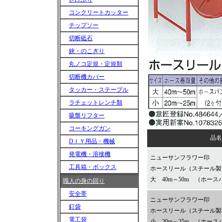
コンクリートカッター
チップソー
切断砥石
鋏・のこぎり
丸ノコ定規・定規類
切断機カバー
タッカー・ステープル
ラチェットレンチ類
吸盤リフター
コーキングガン
品名
DＩＹ用品・機械
発電機・溶接機
ニューサンフラワー印
工具箱・ボックス
ホースリール（スチール製
大 40m～50m （ホース
職人の身の回り
安全帯
ニューサンフラワー印
釘袋
ホースリール（スチール製
電工袋
小 20m～25m （ホース