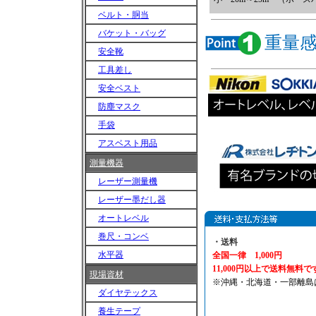
ベルト・胴当
バケット・バッグ
重量
安全靴
工具差し
安全ベスト
防塵マスク
手袋
アスベスト用品
測量機器
レーザー測量機
レーザー墨だし器
オートレベル
巻尺・コンベ
・送料
水平器
全国一律 1,000円
11,000円以上で送料無料で
現場資材
※沖縄・北海道・一部離島
ダイヤテックス
養生テープ